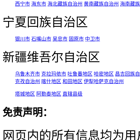
西宁市
海东市
海北藏族自治州
黄南藏族自治州
海南藏族
宁夏回族自治区
银川市
石嘴山市
吴忠市
固原市
中卫市
新疆维吾尔自治区
乌鲁木齐市
克拉玛依市
吐鲁番地区
哈密地区
昌吉回族自
克孜自治州
喀什地区
和田地区
伊犁哈萨克自治州
塔城地区
阿勒泰地区
直辖县级
免责声明：
网页内的所有信息均为用