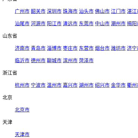
广州市
韶关市
深圳市
珠海市
汕头市
佛山市
江门市
湛江
汕尾市
河源市
阳江市
清远市
东莞市
中山市
潮州市
揭阳
山东省
济南市
青岛市
淄博市
枣庄市
东营市
烟台市
潍坊市
济宁
临沂市
德州市
聊城市
滨州市
菏泽市
浙江省
杭州市
宁波市
温州市
嘉兴市
湖州市
绍兴市
金华市
衢州
北京
北京市
天津
天津市