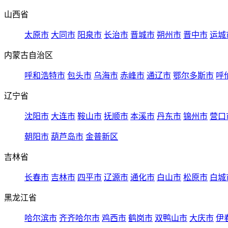
山西省
太原市
大同市
阳泉市
长治市
晋城市
朔州市
晋中市
运城
内蒙古自治区
呼和浩特市
包头市
乌海市
赤峰市
通辽市
鄂尔多斯市
呼
辽宁省
沈阳市
大连市
鞍山市
抚顺市
本溪市
丹东市
锦州市
营口
朝阳市
葫芦岛市
金普新区
吉林省
长春市
吉林市
四平市
辽源市
通化市
白山市
松原市
白城
黑龙江省
哈尔滨市
齐齐哈尔市
鸡西市
鹤岗市
双鸭山市
大庆市
伊