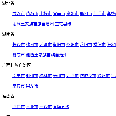
湖北省
武汉市
黄石市
十堰市
宜昌市
襄阳市
鄂州市
荆门市
孝感
恩施土家族苗族自治州
直辖县级
湖南省
长沙市
株洲市
湘潭市
衡阳市
邵阳市
岳阳市
常德市
张家
娄底市
湘西土家族苗族自治州
广西壮族自治区
南宁市
柳州市
桂林市
梧州市
北海市
防城港市
钦州市
贵
来宾市
崇左市
海南省
海口市
三亚市
三沙市
直辖县级