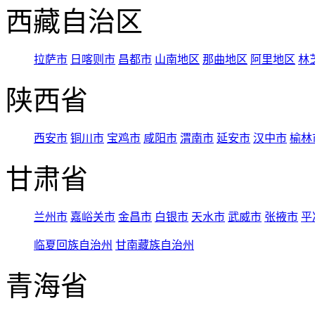
西藏自治区
拉萨市
日喀则市
昌都市
山南地区
那曲地区
阿里地区
林
陕西省
西安市
铜川市
宝鸡市
咸阳市
渭南市
延安市
汉中市
榆林
甘肃省
兰州市
嘉峪关市
金昌市
白银市
天水市
武威市
张掖市
平
临夏回族自治州
甘南藏族自治州
青海省