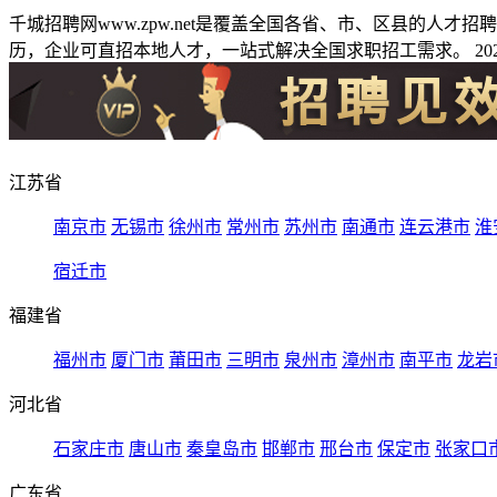
千城招聘网www.zpw.net是覆盖全国各省、市、区县的人
历，企业可直招本地人才，一站式解决全国求职招工需求。 2026
江苏省
南京市
无锡市
徐州市
常州市
苏州市
南通市
连云港市
淮
宿迁市
福建省
福州市
厦门市
莆田市
三明市
泉州市
漳州市
南平市
龙岩
河北省
石家庄市
唐山市
秦皇岛市
邯郸市
邢台市
保定市
张家口
广东省