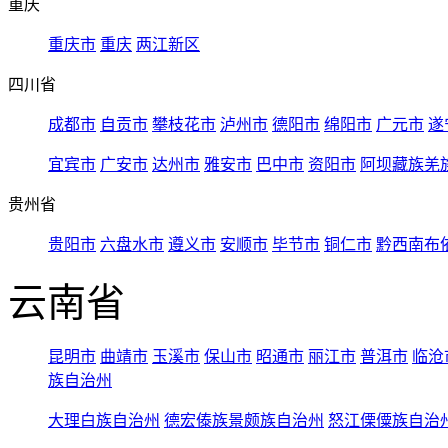
重庆
重庆市
重庆
两江新区
四川省
成都市
自贡市
攀枝花市
泸州市
德阳市
绵阳市
广元市
遂
宜宾市
广安市
达州市
雅安市
巴中市
资阳市
阿坝藏族羌
贵州省
贵阳市
六盘水市
遵义市
安顺市
毕节市
铜仁市
黔西南布
云南省
昆明市
曲靖市
玉溪市
保山市
昭通市
丽江市
普洱市
临沧
族自治州
大理白族自治州
德宏傣族景颇族自治州
怒江傈僳族自治