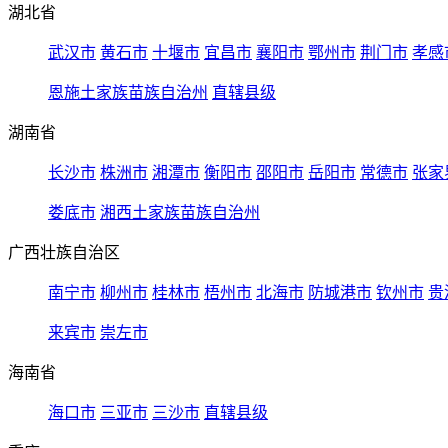
湖北省
武汉市
黄石市
十堰市
宜昌市
襄阳市
鄂州市
荆门市
孝感
恩施土家族苗族自治州
直辖县级
湖南省
长沙市
株洲市
湘潭市
衡阳市
邵阳市
岳阳市
常德市
张家
娄底市
湘西土家族苗族自治州
广西壮族自治区
南宁市
柳州市
桂林市
梧州市
北海市
防城港市
钦州市
贵
来宾市
崇左市
海南省
海口市
三亚市
三沙市
直辖县级