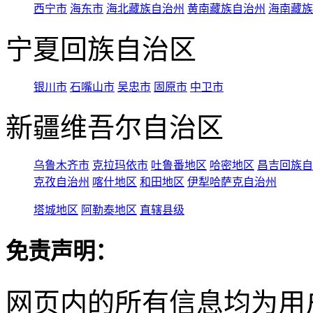
西宁市
海东市
海北藏族自治州
黄南藏族自治州
海南藏族
宁夏回族自治区
银川市
石嘴山市
吴忠市
固原市
中卫市
新疆维吾尔自治区
乌鲁木齐市
克拉玛依市
吐鲁番地区
哈密地区
昌吉回族自
克孜自治州
喀什地区
和田地区
伊犁哈萨克自治州
塔城地区
阿勒泰地区
直辖县级
免责声明：
网页内的所有信息均为用