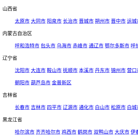
山西省
太原市
大同市
阳泉市
长治市
晋城市
朔州市
晋中市
运城
内蒙古自治区
呼和浩特市
包头市
乌海市
赤峰市
通辽市
鄂尔多斯市
呼
辽宁省
沈阳市
大连市
鞍山市
抚顺市
本溪市
丹东市
锦州市
营口
朝阳市
葫芦岛市
金普新区
吉林省
长春市
吉林市
四平市
辽源市
通化市
白山市
松原市
白城
黑龙江省
哈尔滨市
齐齐哈尔市
鸡西市
鹤岗市
双鸭山市
大庆市
伊