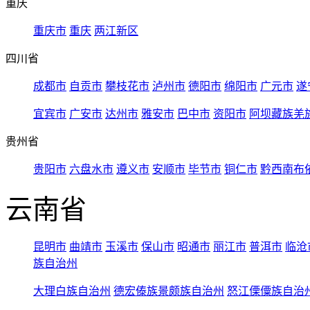
重庆
重庆市
重庆
两江新区
四川省
成都市
自贡市
攀枝花市
泸州市
德阳市
绵阳市
广元市
遂
宜宾市
广安市
达州市
雅安市
巴中市
资阳市
阿坝藏族羌
贵州省
贵阳市
六盘水市
遵义市
安顺市
毕节市
铜仁市
黔西南布
云南省
昆明市
曲靖市
玉溪市
保山市
昭通市
丽江市
普洱市
临沧
族自治州
大理白族自治州
德宏傣族景颇族自治州
怒江傈僳族自治