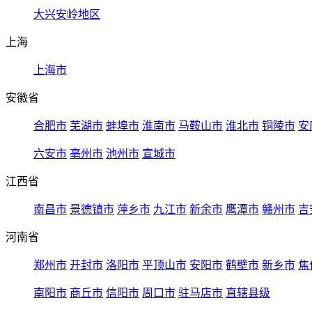
大兴安岭地区
上海
上海市
安徽省
合肥市
芜湖市
蚌埠市
淮南市
马鞍山市
淮北市
铜陵市
安
六安市
亳州市
池州市
宣城市
江西省
南昌市
景德镇市
萍乡市
九江市
新余市
鹰潭市
赣州市
吉
河南省
郑州市
开封市
洛阳市
平顶山市
安阳市
鹤壁市
新乡市
焦
南阳市
商丘市
信阳市
周口市
驻马店市
直辖县级