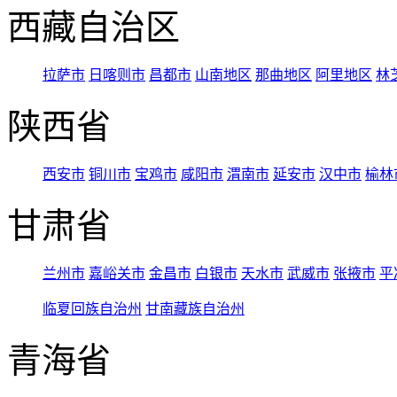
西藏自治区
拉萨市
日喀则市
昌都市
山南地区
那曲地区
阿里地区
林
陕西省
西安市
铜川市
宝鸡市
咸阳市
渭南市
延安市
汉中市
榆林
甘肃省
兰州市
嘉峪关市
金昌市
白银市
天水市
武威市
张掖市
平
临夏回族自治州
甘南藏族自治州
青海省