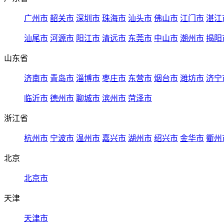
广州市
韶关市
深圳市
珠海市
汕头市
佛山市
江门市
湛江
汕尾市
河源市
阳江市
清远市
东莞市
中山市
潮州市
揭阳
山东省
济南市
青岛市
淄博市
枣庄市
东营市
烟台市
潍坊市
济宁
临沂市
德州市
聊城市
滨州市
菏泽市
浙江省
杭州市
宁波市
温州市
嘉兴市
湖州市
绍兴市
金华市
衢州
北京
北京市
天津
天津市