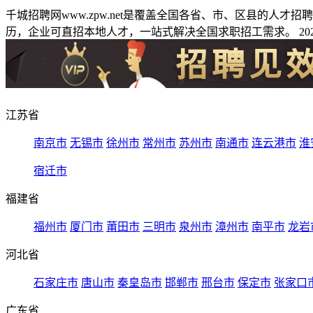
千城招聘网www.zpw.net是覆盖全国各省、市、区县的人
历，企业可直招本地人才，一站式解决全国求职招工需求。 2026
江苏省
南京市
无锡市
徐州市
常州市
苏州市
南通市
连云港市
淮
宿迁市
福建省
福州市
厦门市
莆田市
三明市
泉州市
漳州市
南平市
龙岩
河北省
石家庄市
唐山市
秦皇岛市
邯郸市
邢台市
保定市
张家口
广东省