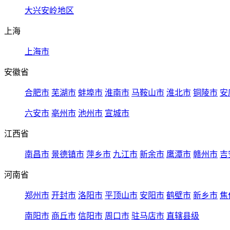
大兴安岭地区
上海
上海市
安徽省
合肥市
芜湖市
蚌埠市
淮南市
马鞍山市
淮北市
铜陵市
安
六安市
亳州市
池州市
宣城市
江西省
南昌市
景德镇市
萍乡市
九江市
新余市
鹰潭市
赣州市
吉
河南省
郑州市
开封市
洛阳市
平顶山市
安阳市
鹤壁市
新乡市
焦
南阳市
商丘市
信阳市
周口市
驻马店市
直辖县级