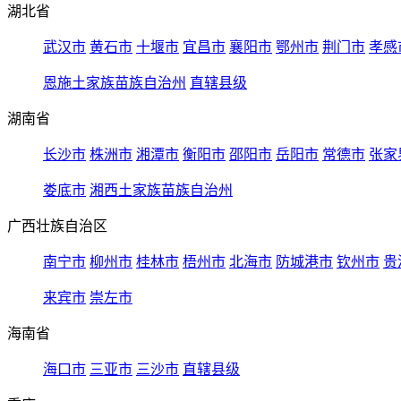
湖北省
武汉市
黄石市
十堰市
宜昌市
襄阳市
鄂州市
荆门市
孝感
恩施土家族苗族自治州
直辖县级
湖南省
长沙市
株洲市
湘潭市
衡阳市
邵阳市
岳阳市
常德市
张家
娄底市
湘西土家族苗族自治州
广西壮族自治区
南宁市
柳州市
桂林市
梧州市
北海市
防城港市
钦州市
贵
来宾市
崇左市
海南省
海口市
三亚市
三沙市
直辖县级