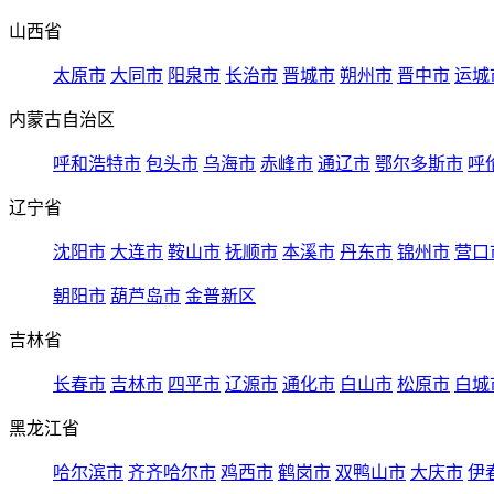
山西省
太原市
大同市
阳泉市
长治市
晋城市
朔州市
晋中市
运城
内蒙古自治区
呼和浩特市
包头市
乌海市
赤峰市
通辽市
鄂尔多斯市
呼
辽宁省
沈阳市
大连市
鞍山市
抚顺市
本溪市
丹东市
锦州市
营口
朝阳市
葫芦岛市
金普新区
吉林省
长春市
吉林市
四平市
辽源市
通化市
白山市
松原市
白城
黑龙江省
哈尔滨市
齐齐哈尔市
鸡西市
鹤岗市
双鸭山市
大庆市
伊