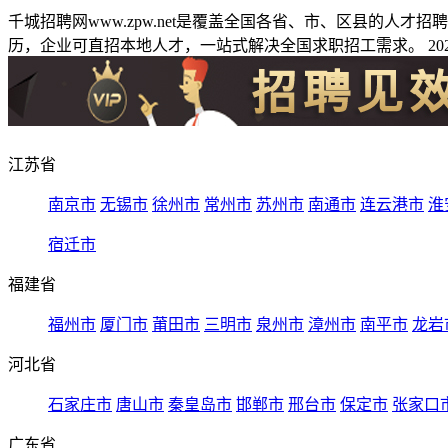
千城招聘网www.zpw.net是覆盖全国各省、市、区县的人
历，企业可直招本地人才，一站式解决全国求职招工需求。 2026
江苏省
南京市
无锡市
徐州市
常州市
苏州市
南通市
连云港市
淮
宿迁市
福建省
福州市
厦门市
莆田市
三明市
泉州市
漳州市
南平市
龙岩
河北省
石家庄市
唐山市
秦皇岛市
邯郸市
邢台市
保定市
张家口
广东省