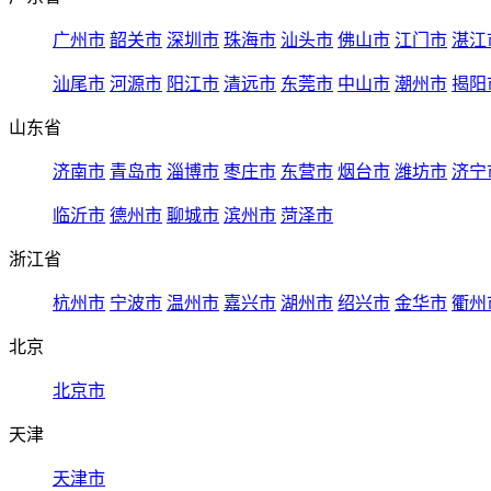
广州市
韶关市
深圳市
珠海市
汕头市
佛山市
江门市
湛江
汕尾市
河源市
阳江市
清远市
东莞市
中山市
潮州市
揭阳
山东省
济南市
青岛市
淄博市
枣庄市
东营市
烟台市
潍坊市
济宁
临沂市
德州市
聊城市
滨州市
菏泽市
浙江省
杭州市
宁波市
温州市
嘉兴市
湖州市
绍兴市
金华市
衢州
北京
北京市
天津
天津市