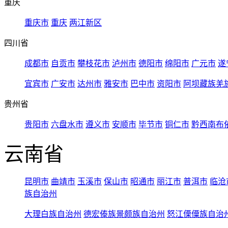
重庆
重庆市
重庆
两江新区
四川省
成都市
自贡市
攀枝花市
泸州市
德阳市
绵阳市
广元市
遂
宜宾市
广安市
达州市
雅安市
巴中市
资阳市
阿坝藏族羌
贵州省
贵阳市
六盘水市
遵义市
安顺市
毕节市
铜仁市
黔西南布
云南省
昆明市
曲靖市
玉溪市
保山市
昭通市
丽江市
普洱市
临沧
族自治州
大理白族自治州
德宏傣族景颇族自治州
怒江傈僳族自治