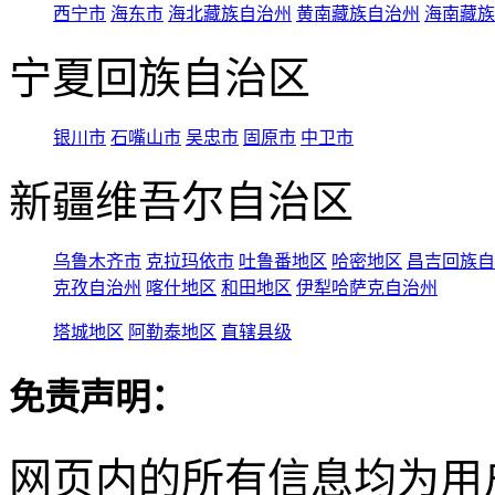
西宁市
海东市
海北藏族自治州
黄南藏族自治州
海南藏族
宁夏回族自治区
银川市
石嘴山市
吴忠市
固原市
中卫市
新疆维吾尔自治区
乌鲁木齐市
克拉玛依市
吐鲁番地区
哈密地区
昌吉回族自
克孜自治州
喀什地区
和田地区
伊犁哈萨克自治州
塔城地区
阿勒泰地区
直辖县级
免责声明：
网页内的所有信息均为用