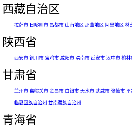
西藏自治区
拉萨市
日喀则市
昌都市
山南地区
那曲地区
阿里地区
林
陕西省
西安市
铜川市
宝鸡市
咸阳市
渭南市
延安市
汉中市
榆林
甘肃省
兰州市
嘉峪关市
金昌市
白银市
天水市
武威市
张掖市
平
临夏回族自治州
甘南藏族自治州
青海省