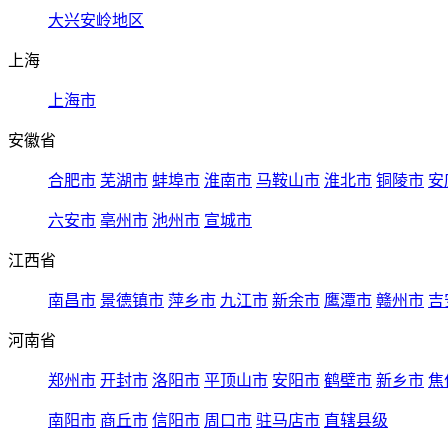
大兴安岭地区
上海
上海市
安徽省
合肥市
芜湖市
蚌埠市
淮南市
马鞍山市
淮北市
铜陵市
安
六安市
亳州市
池州市
宣城市
江西省
南昌市
景德镇市
萍乡市
九江市
新余市
鹰潭市
赣州市
吉
河南省
郑州市
开封市
洛阳市
平顶山市
安阳市
鹤壁市
新乡市
焦
南阳市
商丘市
信阳市
周口市
驻马店市
直辖县级