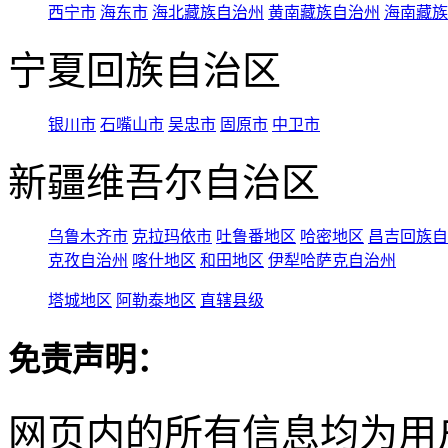
西宁市
海东市
海北藏族自治州
黄南藏族自治州
海南藏族
宁夏回族自治区
银川市
石嘴山市
吴忠市
固原市
中卫市
新疆维吾尔自治区
乌鲁木齐市
克拉玛依市
吐鲁番地区
哈密地区
昌吉回族自
克孜自治州
喀什地区
和田地区
伊犁哈萨克自治州
塔城地区
阿勒泰地区
直辖县级
免责声明：
网页内的所有信息均为用