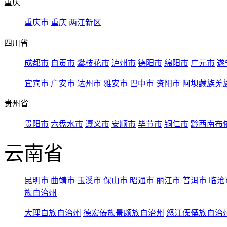
重庆
重庆市
重庆
两江新区
四川省
成都市
自贡市
攀枝花市
泸州市
德阳市
绵阳市
广元市
遂
宜宾市
广安市
达州市
雅安市
巴中市
资阳市
阿坝藏族羌
贵州省
贵阳市
六盘水市
遵义市
安顺市
毕节市
铜仁市
黔西南布
云南省
昆明市
曲靖市
玉溪市
保山市
昭通市
丽江市
普洱市
临沧
族自治州
大理白族自治州
德宏傣族景颇族自治州
怒江傈僳族自治