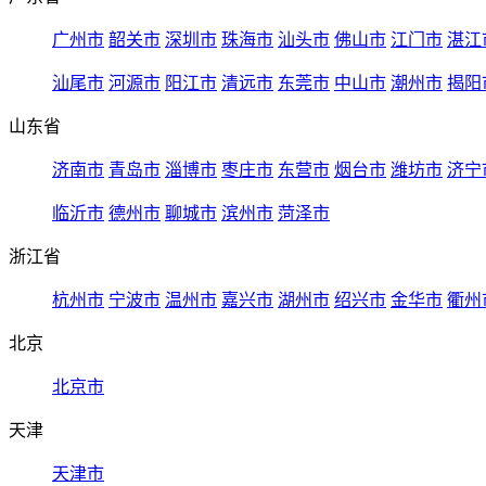
广州市
韶关市
深圳市
珠海市
汕头市
佛山市
江门市
湛江
汕尾市
河源市
阳江市
清远市
东莞市
中山市
潮州市
揭阳
山东省
济南市
青岛市
淄博市
枣庄市
东营市
烟台市
潍坊市
济宁
临沂市
德州市
聊城市
滨州市
菏泽市
浙江省
杭州市
宁波市
温州市
嘉兴市
湖州市
绍兴市
金华市
衢州
北京
北京市
天津
天津市