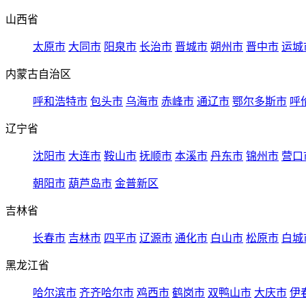
山西省
太原市
大同市
阳泉市
长治市
晋城市
朔州市
晋中市
运城
内蒙古自治区
呼和浩特市
包头市
乌海市
赤峰市
通辽市
鄂尔多斯市
呼
辽宁省
沈阳市
大连市
鞍山市
抚顺市
本溪市
丹东市
锦州市
营口
朝阳市
葫芦岛市
金普新区
吉林省
长春市
吉林市
四平市
辽源市
通化市
白山市
松原市
白城
黑龙江省
哈尔滨市
齐齐哈尔市
鸡西市
鹤岗市
双鸭山市
大庆市
伊