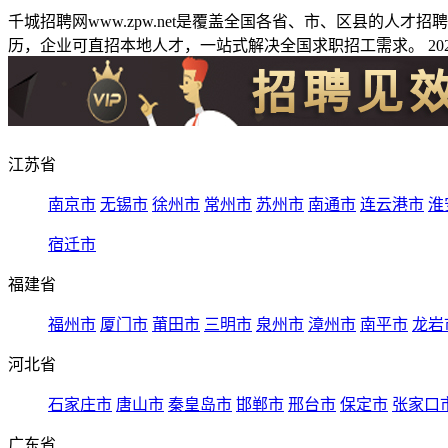
千城招聘网www.zpw.net是覆盖全国各省、市、区县的人
历，企业可直招本地人才，一站式解决全国求职招工需求。 2026
江苏省
南京市
无锡市
徐州市
常州市
苏州市
南通市
连云港市
淮
宿迁市
福建省
福州市
厦门市
莆田市
三明市
泉州市
漳州市
南平市
龙岩
河北省
石家庄市
唐山市
秦皇岛市
邯郸市
邢台市
保定市
张家口
广东省