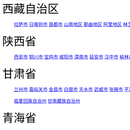
西藏自治区
拉萨市
日喀则市
昌都市
山南地区
那曲地区
阿里地区
林
陕西省
西安市
铜川市
宝鸡市
咸阳市
渭南市
延安市
汉中市
榆林
甘肃省
兰州市
嘉峪关市
金昌市
白银市
天水市
武威市
张掖市
平
临夏回族自治州
甘南藏族自治州
青海省